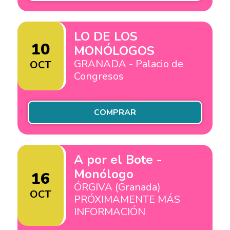
LO DE LOS
10
MONÓLOGOS
GRANADA - Palacio de
OCT
Congresos
COMPRAR
A por el Bote -
Monólogo
16
ÓRGIVA (Granada)
OCT
PRÓXIMAMENTE MÁS
INFORMACIÓN