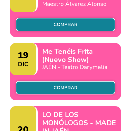
Maestro Álvarez Alonso
COMPRAR
Me Tenéis Frita
19
(Nuevo Show)
DIC
JAÉN - Teatro Darymelia
COMPRAR
LO DE LOS
MONÓLOGOS - MADE
20