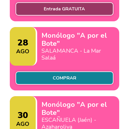
Entrada GRATUITA
Monólogo "A por el
28
Bote"
SALAMANCA - La Mar
AGO
Salaá
COMPRAR
Monólogo "A por el
Bote"
30
ESCAÑUELA (Jaén) -
AGO
Azaharoliva