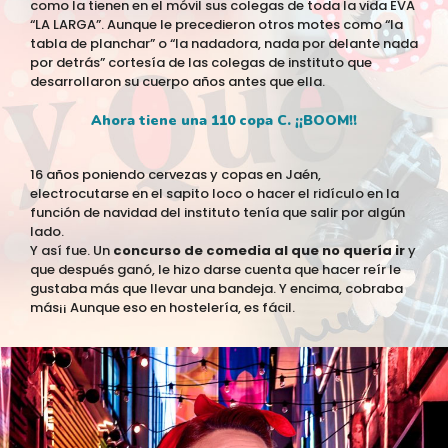
como la tienen en el móvil sus colegas de toda la vida EVA
“LA LARGA”. Aunque le precedieron otros motes como “la
tabla de planchar” o “la nadadora, nada por delante nada
por detrás” cortesía de las colegas de instituto que
desarrollaron su cuerpo años antes que ella.
Ahora tiene una 110 copa C. ¡¡BOOM!!
16 años poniendo cervezas y copas en Jaén,
electrocutarse en el sapito loco o hacer el ridículo en la
función de navidad del instituto tenía que salir por algún
lado.
Y así fue. Un
concurso de comedia al que no quería ir
y
que después ganó, le hizo darse cuenta que hacer reír le
gustaba más que llevar una bandeja. Y encima, cobraba
más¡¡ Aunque eso en hostelería, es fácil.