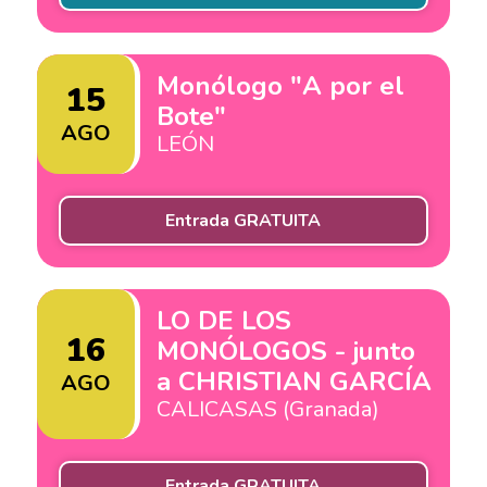
Monólogo "A por el
15
Bote"
AGO
LEÓN
Entrada GRATUITA
LO DE LOS
16
MONÓLOGOS - junto
a CHRISTIAN GARCÍA
AGO
CALICASAS (Granada)
Entrada GRATUITA