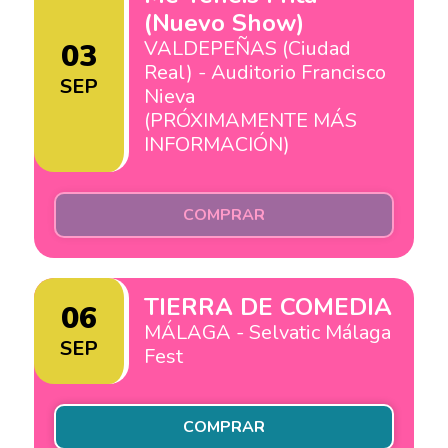
(Nuevo Show)
VALDEPEÑAS (Ciudad
03
Real) - Auditorio Francisco
SEP
Nieva
(PRÓXIMAMENTE MÁS
INFORMACIÓN)
COMPRAR
TIERRA DE COMEDIA
06
MÁLAGA - Selvatic Málaga
SEP
Fest
COMPRAR