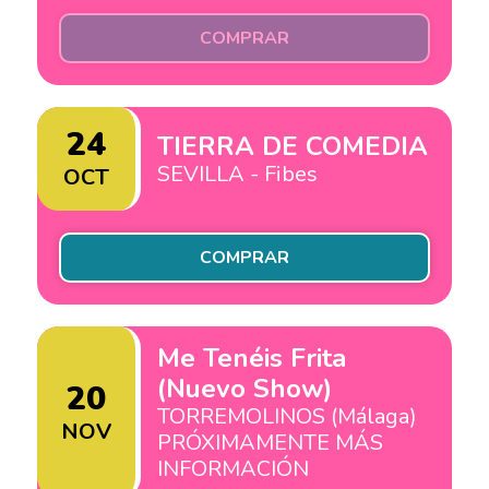
COMPRAR
24
TIERRA DE COMEDIA
SEVILLA - Fibes
OCT
COMPRAR
Me Tenéis Frita
(Nuevo Show)
20
TORREMOLINOS (Málaga)
NOV
PRÓXIMAMENTE MÁS
INFORMACIÓN