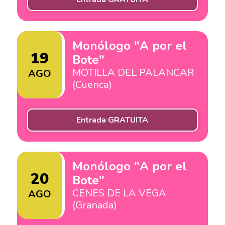
Monólogo "A por el
19
Bote"
MOTILLA DEL PALANCAR
AGO
(Cuenca)
Entrada GRATUITA
Monólogo "A por el
20
Bote"
CENES DE LA VEGA
AGO
(Granada)