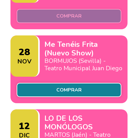
COMPRAR
Me Tenéis Frita
28
(Nuevo Show)
BORMUJOS (Sevilla) -
NOV
Teatro Municipal Juan Diego
COMPRAR
LO DE LOS
12
MONÓLOGOS
MARTOS (Jaén) - Teatro
DIC